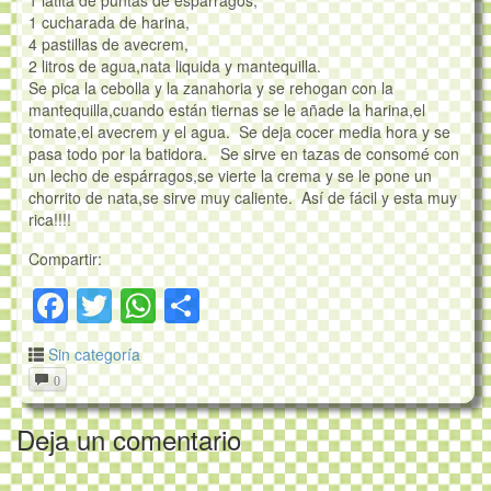
1 latita de puntas de espárragos,
1 cucharada de harina,
4 pastillas de avecrem,
2 litros de agua,nata liquida y mantequilla.
Se pica la cebolla y la zanahoria y se rehogan con la
mantequilla,cuando están tiernas se le añade la harina,el
tomate,el avecrem y el agua. Se deja cocer media hora y se
pasa todo por la batidora. Se sirve en tazas de consomé con
un lecho de espárragos,se vierte la crema y se le pone un
chorrito de nata,se sirve muy caliente. Así de fácil y esta muy
rica!!!!
Compartir:
Facebook
Twitter
WhatsApp
Compartir
Sin categoría
0
Deja un comentario