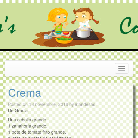
Skip
to
content
Toggle
navigati
Crema
Posted on
18 noviembre, 2016
by
irlandesas
De Gracia
Una cebolla grande
1 zanahoria grande,
1 bote de tomate frito grande,